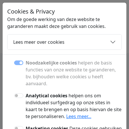
Cookies & Privacy
LINKMIX
.BE
Om de goede werking van deze website te
garanderen maakt deze gebruik van cookies.
Lees meer over cookies
Home
Dochters
Artikelen
Contact
Noodzakelijke cookies
helpen de basis
functies van onze website te garanderen,
bv. bijhouden welke cookies u heeft
Dochterpagina's
aanvaard.
Ontdek alle subpagina's en rubrieken.
Analytical cookies
helpen ons om
individueel surfgedrag op onze sites in
kaart te brengen en op basis hiervan de site
te personaliseren.
Lees meer...
A
Marketing cookies
Deze cookies gebruiken